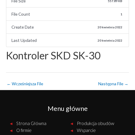
File Size
557.89 KB
File Count
1
Create Date
20 kwietnia 2022
Last Updated
20 kwietnia 2022
Kontroler SKD SK-30
Post
←
Wcześniejsza File
Następna File
→
navigation
Menu główne
Strona Główna
Produkcja obudów
O firmie
Wsparcie