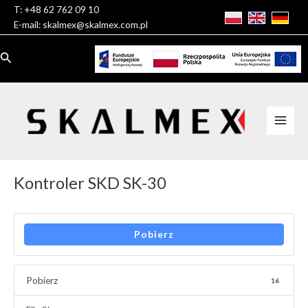
Skip
T:
+48 62 762 09 10
to
E-mail:
skalmex@skalmex.com.pl
content
Search
Main
Men
Kontroler SKD SK-30
Pobierz
Pobierz
16