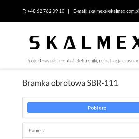
Skip
to
T:
+48 62 762 09 10
E-mail:
skalmex@skalmex.com.p
content
Projektowanie i montaż elektroniki, rejestracja czasu p
Bramka obrotowa SBR-111
Pobierz
Pobierz