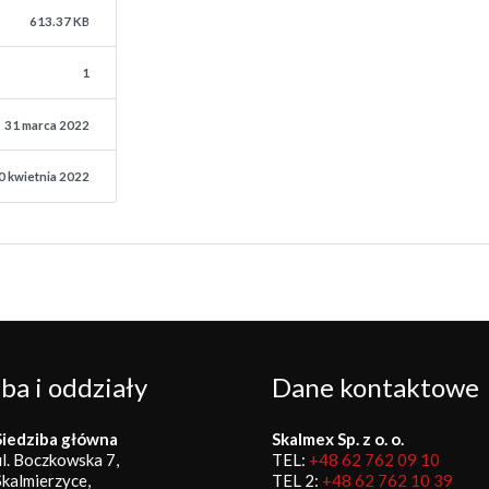
613.37 KB
1
31 marca 2022
0 kwietnia 2022
ba i oddziały
Dane kontaktowe
Siedziba główna
Skalmex Sp. z o. o.
ul. Boczkowska 7,
TEL:
+48 62 762 09 10
Skalmierzyce,
TEL 2:
+48 62 762 10 39