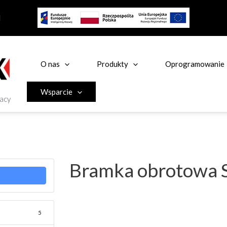
l
O nas
Produkty
Oprogramowanie
Wsparcie
racy
Bramka obrotowa 
5