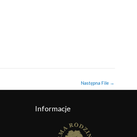
Następna File
→
Informacje