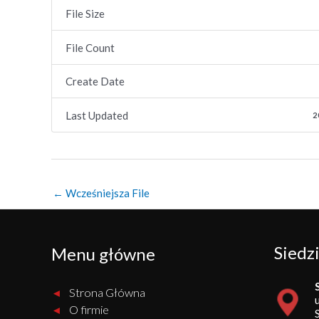
File Size
File Count
Create Date
Last Updated
2
Post
←
Wcześniejsza File
navigation
Siedzi
Menu główne
Strona Główna
O firmie